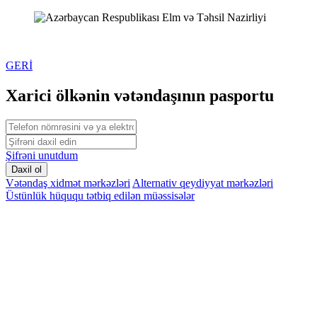
GERİ
Xarici ölkənin vətəndaşının pasportu
Şifrəni unutdum
Daxil ol
Vətəndaş xidmət mərkəzləri
Alternativ qeydiyyat mərkəzləri
Üstünlük hüququ tətbiq edilən müəssisələr